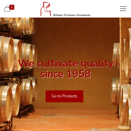
0
We cultivate quality
since 1958
Go to Products