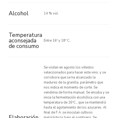
Alcohol
14 % vol.
Temperatura
aconsejada
Entre 16º y 18º C..
de consumo
Se visitan en agosto los viñedos
seleccionados para hacer este vino, y se
corrobora que se ha alcanzado la
madurez de la granilla, parámetro que
nos indica el momento de corte. Se
vendimia de forma manual. Se encuba y se
inicia la fermentación alcohólica con una
temperatura de 26ºC., que se mantendrá
hasta el agotamiento de los azucares. Al
final de F.A. se inoculan cultivos
Elaboración
malolácticos bajo el sombrero. Se