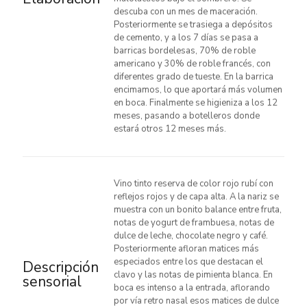
descuba con un mes de maceración.
Posteriormente se trasiega a depósitos
de cemento, y a los 7 días se pasa a
barricas bordelesas, 70% de roble
americano y 30% de roble francés, con
diferentes grado de tueste. En la barrica
encimamos, lo que aportará más volumen
en boca. Finalmente se higieniza a los 12
meses, pasando a botelleros donde
estará otros 12 meses más.
Vino tinto reserva de color rojo rubí con
reflejos rojos y de capa alta. A la nariz se
muestra con un bonito balance entre fruta,
notas de yogurt de frambuesa, notas de
dulce de leche, chocolate negro y café.
Posteriormente afloran matices más
especiados entre los que destacan el
Descripción
clavo y las notas de pimienta blanca. En
sensorial
boca es intenso a la entrada, aflorando
por vía retro nasal esos matices de dulce