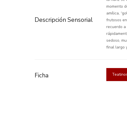
momento de 
amílica, “g
Descripción Sensorial
frutosos en
recuerdo a 
rápidamente
sedoso, mu
final largo
Ficha
Teatino