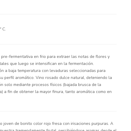
º C.
pre-fermentativa en frio para extraer las notas de flores y
tales que luego se intensifican en la fermentación.
ón a baja temperatura con levaduras seleccionadas para
su perfil aromático. Vino rosado dulce natural, deteniendo la
n solo mediante procesos físicos (bajada brusca de la
) a fin de obtener la mayor finura, tanto aromática como en
 joven de bonito color rojo fresa con irisaciones purpuras. A
e muestra tremendamente frutal, percibiéndose aromas desde el