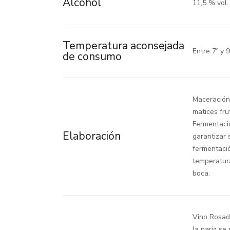
Alcohol
11,5 % vol.
Temperatura aconsejada
Entre 7º y 9
de consumo
Maceración 
matices fru
Fermentaci
Elaboración
garantizar 
fermentació
temperatura
boca.
Vino Rosado
la nariz s